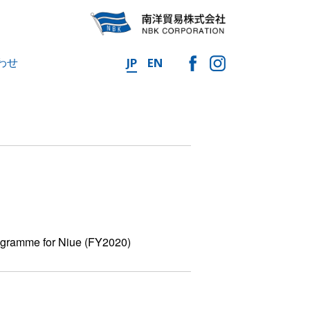
わせ
JP
EN
rogramme for Niue (FY2020)