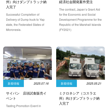
州）向けダンプトラック納
経済社会開発案件受注
入完了
The contract, Japan’s Grant Aid
Successful Completion of
for the Economic and Social
Delivery of Dump truck to Yap
Development Programme for the
state, the Federated States of
Republic of the Marshall Islands
Micronesia.
(FY2021)
新着情報
2025.07.16
新着情報
2025.05.21
サイパン 店頭試食販売イ
ミクロネシア（コスラエ
ベント
州）向けダンプトラック納
入完了
Tasting Promotion Event in