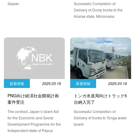
Saipan
Successful Completion of
Delivery of Dump trucks to the
Kosrae state, Micronesia.
新着情報
2025.03.19
新着情報
2025.03.19
トンガ水道局向けトラック5
PNG向け経済社会開発計画
台納入完了
案件受注
Successful Completion of
The contract, Japan’s Grant Aid
Delivery of trucks to Tonga water
for the Economic and Social
board
Development Programme for the
Independent state of Papua