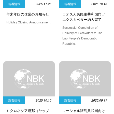
新着情報
2025.11.26
新着情報
2025.10.15
年末年始の休業のお知らせ
ラオス人民民主共和国向け
エクスカベター納入完了
Holiday Closing Announcement
Successful Completion of
Delivery of Excavators to The
Lao People's Democratic
Republic.
新着情報
2025.10.15
新着情報
2025.09.17
ミクロネシア連邦（ヤップ
マーシャル諸島共和国向け