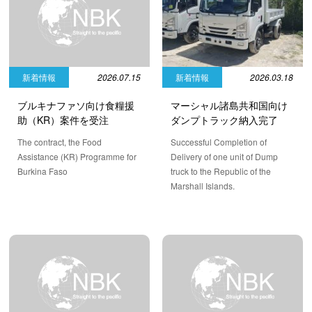
新着情報
2026.03.18
新着情報
2026.07.15
マーシャル諸島共和国向け
ブルキナファソ向け食糧援
ダンプトラック納入完了
助（KR）案件を受注
Successful Completion of
The contract, the Food
Delivery of one unit of Dump
Assistance (KR) Programme for
truck to the Republic of the
Burkina Faso
Marshall Islands.