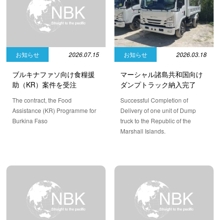
お知らせ
2026.03.18
お知らせ
2026.07.15
マーシャル諸島共和国向け
ブルキナファソ向け食糧援
ダンプトラック納入完了
助（KR）案件を受注
Successful Completion of
The contract, the Food
Delivery of one unit of Dump
Assistance (KR) Programme for
truck to the Republic of the
Burkina Faso
Marshall Islands.