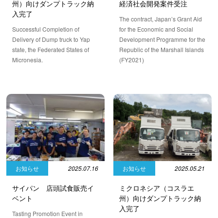
州）向けダンプトラック納
経済社会開発案件受注
入完了
The contract, Japan’s Grant Aid
Successful Completion of
for the Economic and Social
Delivery of Dump truck to Yap
Development Programme for the
state, the Federated States of
Republic of the Marshall Islands
Micronesia.
(FY2021)
お知らせ
2025.07.16
お知らせ
2025.05.21
サイパン 店頭試食販売イ
ミクロネシア（コスラエ
ベント
州）向けダンプトラック納
入完了
Tasting Promotion Event in