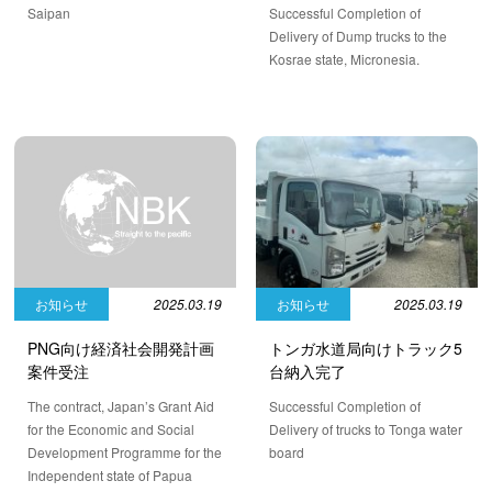
Saipan
Successful Completion of
Delivery of Dump trucks to the
Kosrae state, Micronesia.
お知らせ
2025.03.19
お知らせ
2025.03.19
トンガ水道局向けトラック5
PNG向け経済社会開発計画
台納入完了
案件受注
Successful Completion of
The contract, Japan’s Grant Aid
Delivery of trucks to Tonga water
for the Economic and Social
board
Development Programme for the
Independent state of Papua