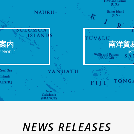
案内
南洋貿
 PROFILE
HIS
NEWS RELEASES