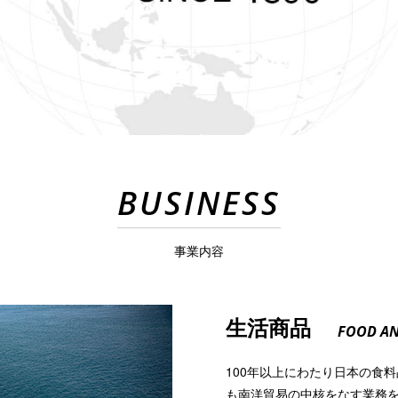
BUSINESS
事業内容
生活商品
FOOD A
100年以上にわたり日本の食
も南洋貿易の中核をなす業務