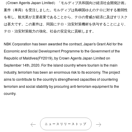
（Crown Agents Japan Limited）「モルディブ共和国向け経済社会開発計画」
案件（車両）を受注しました。モルディブは島嶼国ゆえのテロに対する脆弱性
を有し、観光業が主要産業であることから、テロの脅威が経済に及ぼすリスク
は甚大です。この案件は、同国にテロ・治安対策機材を供与することにより、
テロ・治安対策能力の強化、社会の安定化に貢献します。
NBK Corporation has been awarded the contract, Japan's Grant Aid for the
Economic and Social Development Programme to the Government of the
Republic of Maldives(FY2019), by Crown Agents Japan Limited on
September 14th, 2020. For the island country where tourism is the main
industry, terrorism has been an enormous risk to its economy. The project
aims to contribute to the country's strengthened capacities of countering
terrorism and social stability by procuring anti-terrorism equipment to the
country.
ニュースリリーストップ