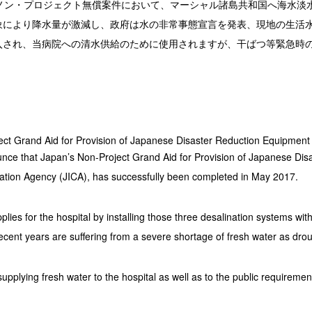
業ノン・プロジェクト無償案件において、マーシャル諸島共和国へ海水淡
象により降水量が激減し、政府は水の非常事態宣言を発表、現地の生活
入され、当病院への清水供給のために使用されますが、干ばつ等緊急時
ct Grand Aid for Provision of Japanese Disaster Reduction Equipment 
nce that Japan’s Non-Project Grand Aid for Provision of Japanese Di
ration Agency (JICA), has successfully been completed in May 2017.
plies for the hospital by installing those three desalination systems wit
ecent years are suffering from a severe shortage of fresh water as dro
pplying fresh water to the hospital as well as to the public requirement