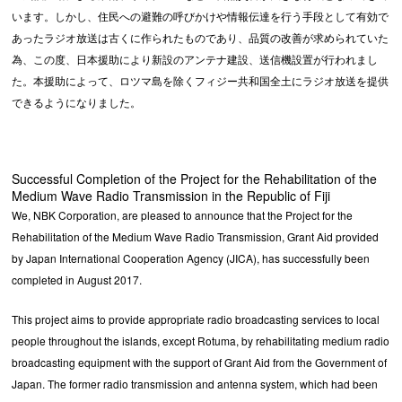
います。しかし、住民への避難の呼びかけや情報伝達を行う手段として有効で
あったラジオ放送は古くに作られたものであり、品質の改善が求められていた
為、この度、日本援助により新設のアンテナ建設、送信機設置が行われまし
た。本援助によって、ロツマ島を除くフィジー共和国全土にラジオ放送を提供
できるようになりました。
Successful Completion of the Project for the Rehabilitation of the
Medium Wave Radio Transmission in the Republic of Fiji
We, NBK Corporation, are pleased to announce that the Project for the
Rehabilitation of the Medium Wave Radio Transmission, Grant Aid provided
by Japan International Cooperation Agency (JICA), has successfully been
completed in August 2017.
This project aims to provide appropriate radio broadcasting services to local
people throughout the islands, except Rotuma, by rehabilitating medium radio
broadcasting equipment with the support of Grant Aid from the Government of
Japan. The former radio transmission and antenna system, which had been