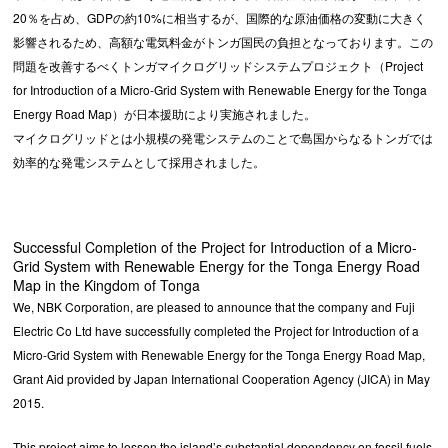
20％を占め、GDPの約10%に相当するが、国際的な原油価格の変動に大きく
影響されるため、高額な電気料金がトンガ国民の負担となっております。この
問題を改善するべくトンガマイクログリッドシステムプロジェクト（Project
for Introduction of a Micro-Grid System with Renewable Energy for the Tonga
Energy Road Map）が日本援助により実施されました。
マイクログリッドとは小規模の発電システムのことで島国からなるトンガでは
効率的な発電システムとして採用されました。
Successful Completion of the Project for Introduction of a Micro-
Grid System with Renewable Energy for the Tonga Energy Road
Map in the Kingdom of Tonga
We, NBK Corporation, are pleased to announce that the company and Fuji
Electric Co Ltd have successfully completed the Project for Introduction of a
Micro-Grid System with Renewable Energy for the Tonga Energy Road Map,
Grant Aid provided by Japan International Cooperation Agency (JICA) in May
2015.
This project aims to lessen the island’s substantial dependency on fossil fuels