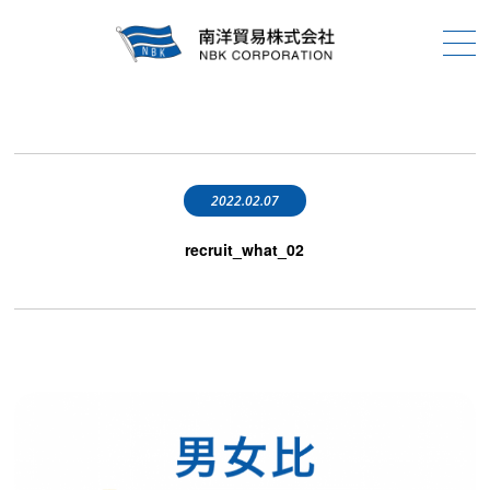
2022.02.07
recruit_what_02