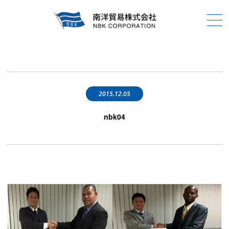
2015.12.05
nbk04