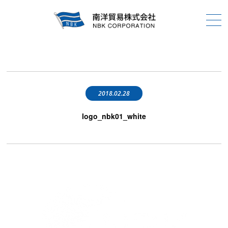
2018.02.28
logo_nbk01_white