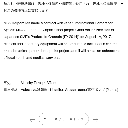
給された医療機器は、現地の保健所や病院等で使用され、現地の保健医療サー
ビスの機能向上に貢献します。
NBK Corporation made a contract with Japan International Corporation
System (JICS) under “the Japan's Non-project Grant Aid for Provision of
Japanese SME's Product for Grenada (FY 2014)” on August 1
, 2017.
st
Medical and laboratory equipment will be procured to local health centres
and a botanical garden through the project, and it will aim at an enhancement
of local health and medical services.
客先 ：Ministry Foreign Affairs
供与機材：Autoclave/滅菌器 (14 units), Vacuum pump/真空ポンプ (2 units)
ニュースリリーストップ