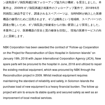
ン諸島国ギゾ病院再建計画フォローアップ協力向け機材」を受注しました。本
案件は、2009年ギゾ病院再建計画案件のフォローアップ案件で、2018年6月
同病院に納品予定です。調達されるスペアパーツは、当時NBKが納入した医療
機器の修理のために活用されます。ギゾは離島という地域柄、スペアパーツの
調達が難しいため、ギゾ病院及び保健省からの強い要望により実現しました。
本案件により、医療機器の安全と質の確保を目指し、現地の医療サービスの向
上に貢献します。
NBK Corporation has been awarded the contract of “Follow-up Cooperation
on the Project for Reconstruction of Gizo Hospital in Solomon Islands” on
January 19th, 2018 with Japan International Corporation Agency (JICA). New
spare parts will be procured to the hospital in June, 2018 and utilized to repair
the existing medical equipment, which was procured by NBK through the
Reconstruction project in 2009. Whilst medical equipment requires
maintaining the standard of reliability and safety, in Solomon Islands the
purchase load of new equipment is a heavy financial burden. The follow up
project will aim to ensure its stable quality and secured safety as well as an
improvement of local medical services.