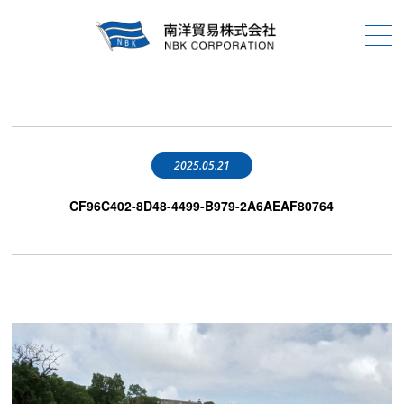
2025.05.21
CF96C402-8D48-4499-B979-2A6AEAF80764