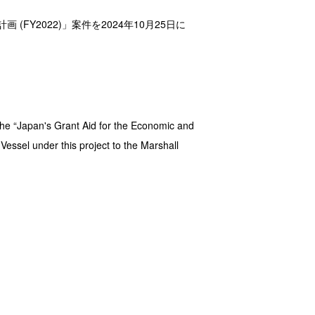
Y2022)」案件を2024年10月25日に
the “Japan's Grant Aid for the Economic and
essel under this project to the Marshall