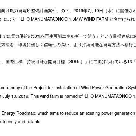
国向け風力発電所整備計画案件」の下、2019年7月10日（水）に開催
「LI 'O MANUMATAONGO 1.3MW WIND FARM と名付けら
年までに電力供給の50%を再生可能エネルギーで賄う」という目標達成
電方法を、環境に優しく信頼性の高い、より持続可能な発電方法へ移行
、国際目標「持続可能な開発目標（SDGs）」にて掲げられている13
eremony of the Project for Installation of Wind Power Generation Sys
 on July 10, 2019. This wind farm is named of 'LI 'O MANUMATAONGO
le Energy Roadmap, which aims to reduce an existing power generation
-friendly and reliable.