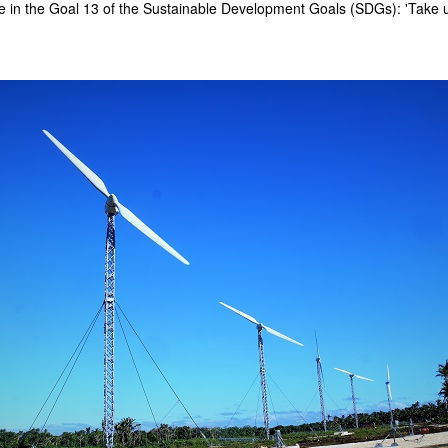
role in the Goal 13 of the Sustainable Development Goals (SDGs): 'Take