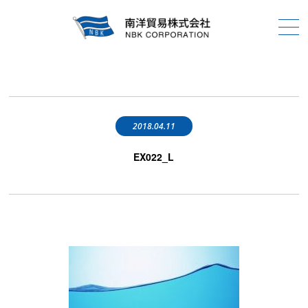
2018.04.11
EX022_L