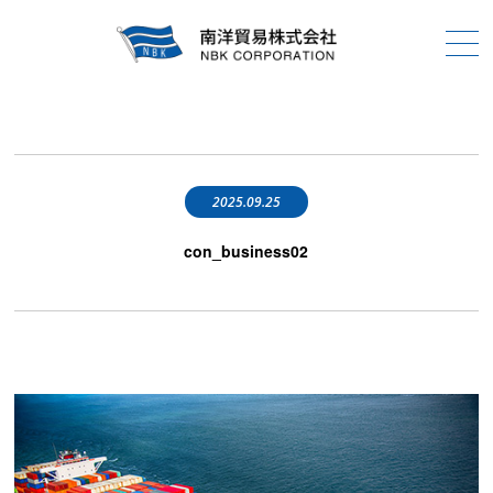
2025.09.25
con_business02